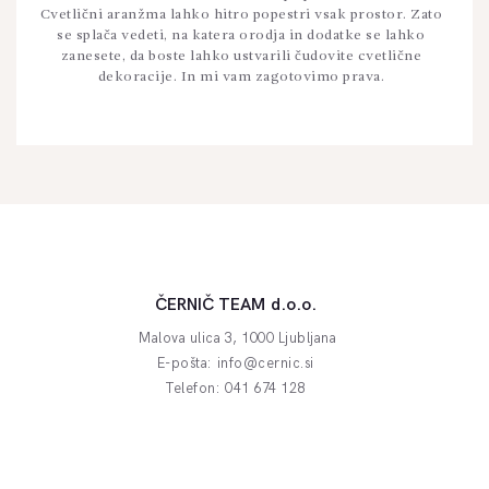
Cvetlični aranžma lahko hitro popestri vsak prostor. Zato
se splača vedeti, na katera orodja in dodatke se lahko
zanesete, da boste lahko ustvarili čudovite cvetlične
dekoracije. In mi vam zagotovimo prava.
ČERNIČ TEAM d.o.o.
Malova ulica 3, 1000 Ljubljana
E-pošta:
info@cernic.si
Telefon:
041 674 128