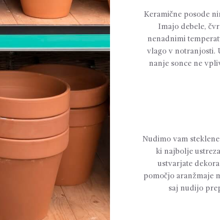
Keramične posode nim
Imajo debele, čvrs
nenadnimi temperat
vlago v notranjosti. 
nanje sonce ne vpliv
Nudimo vam steklene lo
ki najbolje ustrez
ustvarjate dekorac
pomočjo aranžmaje mog
saj nudijo prep