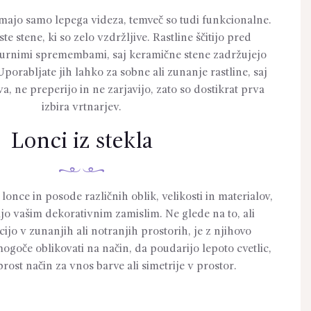
ajo samo lepega videza, temveč so tudi funkcionalne.
te stene, ki so zelo vzdržljive. Rastline ščitijo pred
urnimi spremembami, saj keramične stene zadržujejo
Uporabljate jih lahko za sobne ali zunanje rastline, saj
a, ne preperijo in ne zarjavijo, zato so dostikrat prva
izbira vrtnarjev.
Lonci iz stekla
nce in posode različnih oblik, velikosti in materialov,
ajo vašim dekorativnim zamislim. Ne glede na to, ali
ijo v zunanjih ali notranjih prostorih, je z njihovo
oče oblikovati na način, da poudarijo lepoto cvetlic,
rost način za vnos barve ali simetrije v prostor.