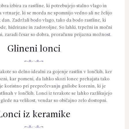
obra izbira za rastline, ki potrebujejo stalno vlago in
za vrtnarje, ki se morda ne spomnijo vedno ali ne želijo
k dan. Zadržali bodo vlago, tako da bodo rastline, ki
de, hidrirane in zadovoljne. So lahki, trpežni in močni
, zaradi česar so dobra, proračunu prijazna možnost.
Glineni lonci
rakote so delno idealni za gojenje rastlin v lončkih, ker
ozni, kar pomeni, da lahko skozi lonec prehajata tako
je koristno pri preprečevanju gnilobe korenin, ki je
tlinah v lončkih. Lonci iz terakote se lahko razlikujejo
glede na velikost, vendar so običajno zelo dostopni.
Lonci iz keramike