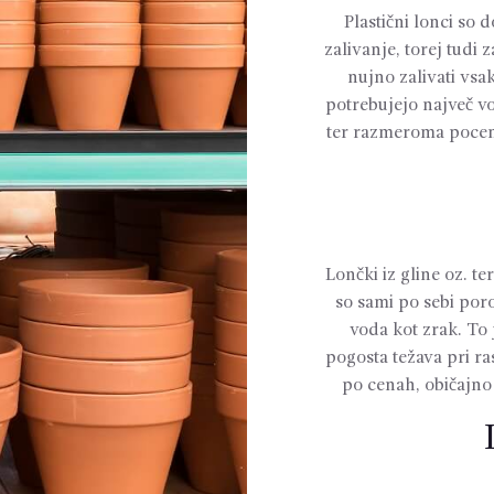
Plastični lonci so d
zalivanje, torej tudi 
nujno zalivati vsa
potrebujejo največ vo
ter razmeroma poceni
Lončki iz gline oz. te
so sami po sebi por
voda kot zrak. To 
pogosta težava pri ras
po cenah, običajno 