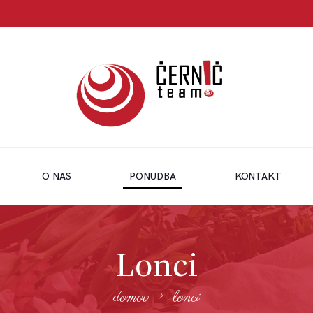
O NAS
PONUDBA
KONTAKT
Lonci
domov
lonci