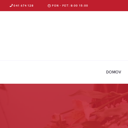
041 674 128
PON - PET: 8:00 15:00
DOMOV
O NAS
DOMOV
PONUDBA
KONTAKT
BLOG